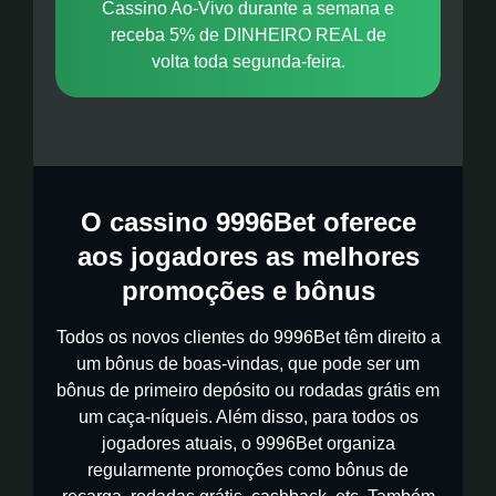
Cassino Ao-Vivo durante a semana e
receba 5% de DINHEIRO REAL de
volta toda segunda-feira.
O cassino 9996Bet oferece
aos jogadores as melhores
promoções e bônus
Todos os novos clientes do 9996Bet têm direito a
um bônus de boas-vindas, que pode ser um
bônus de primeiro depósito ou rodadas grátis em
um caça-níqueis. Além disso, para todos os
jogadores atuais, o 9996Bet organiza
regularmente promoções como bônus de