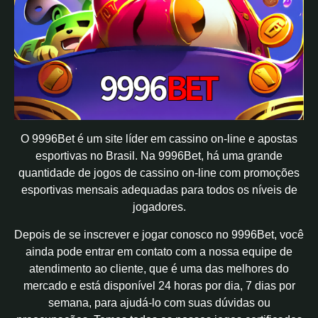
O 9996Bet é um site líder em cassino on-line e apostas
esportivas no Brasil. Na 9996Bet, há uma grande
quantidade de jogos de cassino on-line com promoções
esportivas mensais adequadas para todos os níveis de
jogadores.
Depois de se inscrever e jogar conosco no 9996Bet, você
ainda pode entrar em contato com a nossa equipe de
atendimento ao cliente, que é uma das melhores do
mercado e está disponível 24 horas por dia, 7 dias por
semana, para ajudá-lo com suas dúvidas ou