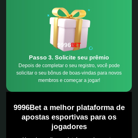
Passo 3. Solicite seu prêmio
Depois de completar o seu registro, você pode
solicitar o seu bônus de boas-vindas para novos
membros e começar a jogar!
9996Bet a melhor plataforma de
apostas esportivas para os
jogadores