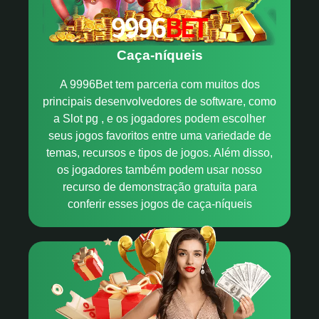
Caça-níqueis
A 9996Bet tem parceria com muitos dos
principais desenvolvedores de software, como
a Slot pg , e os jogadores podem escolher
seus jogos favoritos entre uma variedade de
temas, recursos e tipos de jogos. Além disso,
os jogadores também podem usar nosso
recurso de demonstração gratuita para
conferir esses jogos de caça-níqueis