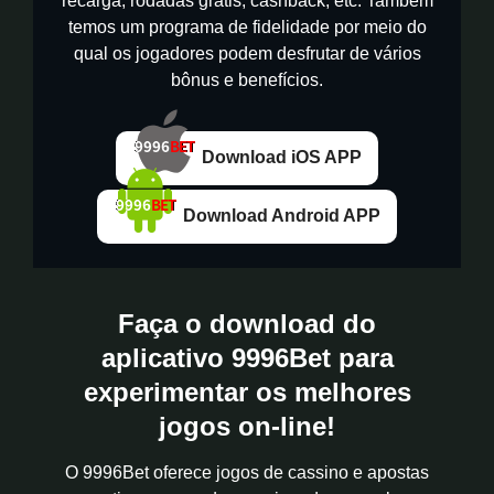
recarga, rodadas grátis, cashback, etc. Também
temos um programa de fidelidade por meio do
qual os jogadores podem desfrutar de vários
bônus e benefícios.
Download iOS APP
Download Android APP
Faça o download do
aplicativo 9996Bet para
experimentar os melhores
jogos on-line!
O 9996Bet oferece jogos de cassino e apostas