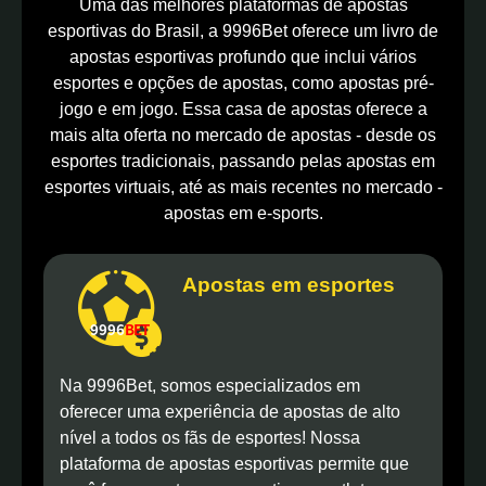
Uma das melhores plataformas de apostas
esportivas do Brasil, a 9996Bet oferece um livro de
apostas esportivas profundo que inclui vários
esportes e opções de apostas, como apostas pré-
jogo e em jogo. Essa casa de apostas oferece a
mais alta oferta no mercado de apostas - desde os
esportes tradicionais, passando pelas apostas em
esportes virtuais, até as mais recentes no mercado -
apostas em e-sports.
Apostas em esportes
Na 9996Bet, somos especializados em
oferecer uma experiência de apostas de alto
nível a todos os fãs de esportes! Nossa
plataforma de apostas esportivas permite que