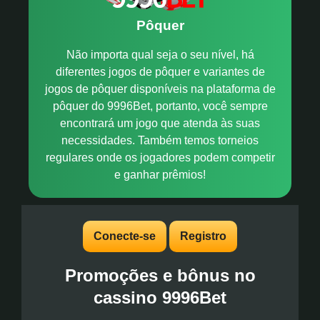
Pôquer
Não importa qual seja o seu nível, há
diferentes jogos de pôquer e variantes de
jogos de pôquer disponíveis na plataforma de
pôquer do 9996Bet, portanto, você sempre
encontrará um jogo que atenda às suas
necessidades. Também temos torneios
regulares onde os jogadores podem competir
e ganhar prêmios!
Conecte-se
Registro
Promoções e bônus no
cassino 9996Bet