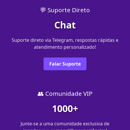
💬 Suporte Direto
Chat
Suporte direto via Telegram, respostas rápidas e
atendimento personalizado!
Falar Suporte
👥 Comunidade VIP
1000+
Junte-se a uma comunidade exclusiva de