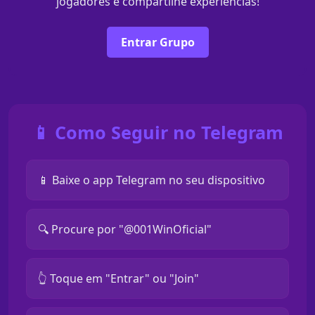
jogadores e compartilhe experiências!
Entrar Grupo
📱 Como Seguir no Telegram
📱 Baixe o app Telegram no seu dispositivo
🔍 Procure por "@001WinOficial"
👆 Toque em "Entrar" ou "Join"