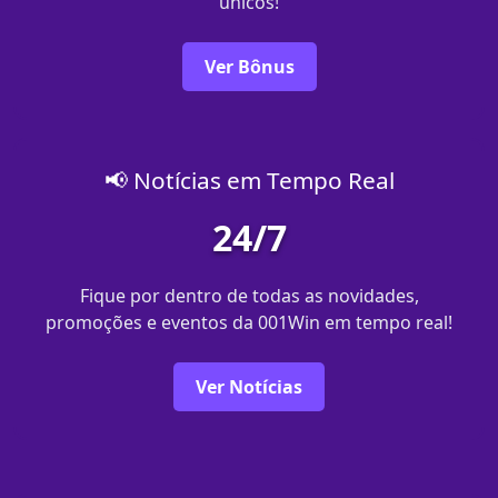
únicos!
Ver Bônus
📢 Notícias em Tempo Real
24/7
Fique por dentro de todas as novidades,
promoções e eventos da 001Win em tempo real!
Ver Notícias