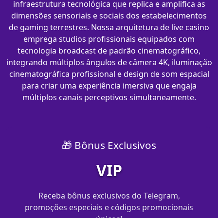
infraestrutura tecnológica que replica e amplifica as
dimensões sensoriais e sociais dos estabelecimentos
de gaming terrestres. Nossa arquitetura de live casino
emprega studios profissionais equipados com
tecnologia broadcast de padrão cinematográfico,
integrando múltiplos ângulos de câmera 4K, iluminação
cinematográfica profissional e design de som espacial
para criar uma experiência imersiva que engaja
múltiplos canais perceptivos simultaneamente.
🎁 Bônus Exclusivos
VIP
Receba bônus exclusivos do Telegram,
promoções especiais e códigos promocionais