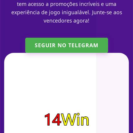
tem acesso a promoções incríveis e uma
experiência de jogo inigualável. Junte-se aos
vencedores agora!
SEGUIR NO TELEGRAM