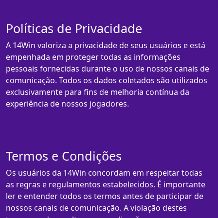
Políticas de Privacidade
A 14Win valoriza a privacidade de seus usuários e está
empenhada em proteger todas as informações
pessoais fornecidas durante o uso de nossos canais de
comunicação. Todos os dados coletados são utilizados
exclusivamente para fins de melhoria contínua da
experiência de nossos jogadores.
Termos e Condições
Os usuários da 14Win concordam em respeitar todas
as regras e regulamentos estabelecidos. É importante
ler e entender todos os termos antes de participar de
nossos canais de comunicação. A violação destes