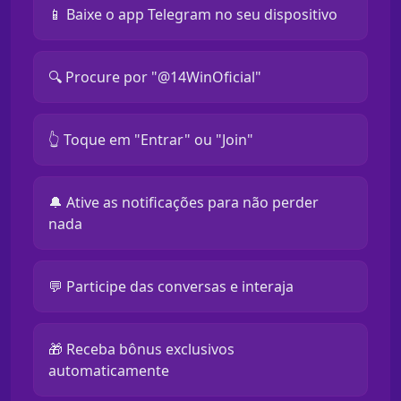
📱 Baixe o app Telegram no seu dispositivo
🔍 Procure por "@14WinOficial"
👆 Toque em "Entrar" ou "Join"
🔔 Ative as notificações para não perder
nada
💬 Participe das conversas e interaja
🎁 Receba bônus exclusivos
automaticamente