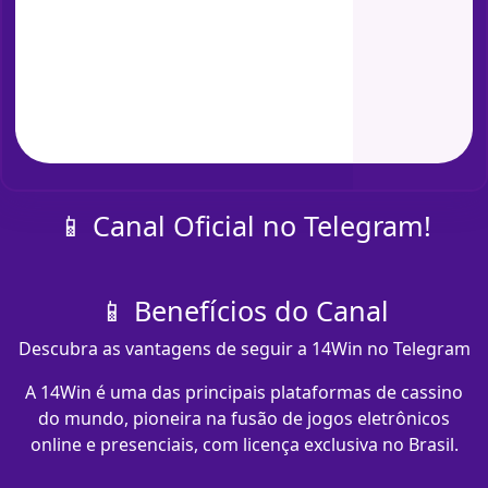
📱 Canal Oficial no Telegram!
📱 Benefícios do Canal
Descubra as vantagens de seguir a 14Win no Telegram
A 14Win é uma das principais plataformas de cassino
do mundo, pioneira na fusão de jogos eletrônicos
online e presenciais, com licença exclusiva no Brasil.