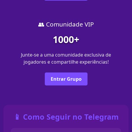
👥 Comunidade VIP
1000+
Junte-se a uma comunidade exclusiva de
jogadores e compartilhe experiências!
Entrar Grupo
📱 Como Seguir no Telegram