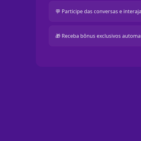
💬 Participe das conversas e interaj
🎁 Receba bônus exclusivos autom