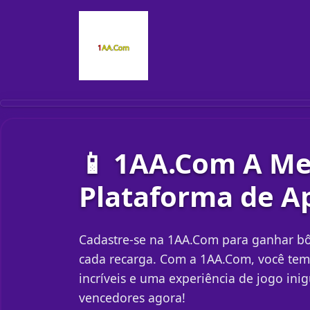
📱 1AA.Com A Me
Plataforma de A
Cadastre-se na 1AA.Com para ganhar b
cada recarga. Com a 1AA.Com, você te
incríveis e uma experiência de jogo inig
vencedores agora!