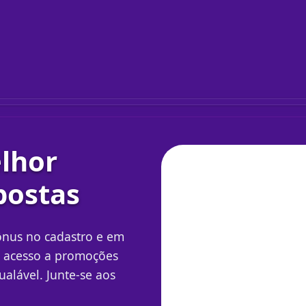
lhor
postas
ônus no cadastro e em
m acesso a promoções
ualável. Junte-se aos