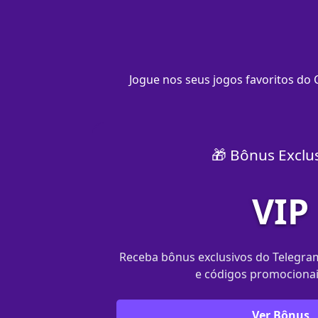
Jogue nos seus jogos favoritos do
🎁 Bônus Exclu
VIP
Receba bônus exclusivos do Telegra
e códigos promocionai
Ver Bônus