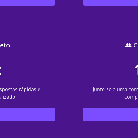
reto
👥 
t
espostas rápidas e
Junte-se a uma com
lizado!
compa
e