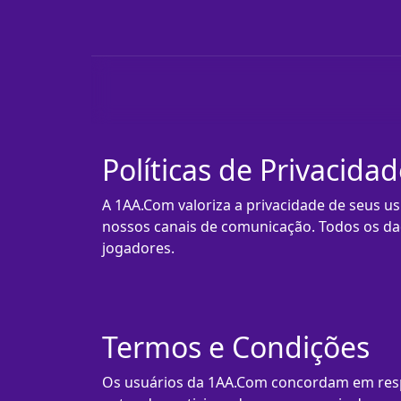
Políticas de Privacida
A 1AA.Com valoriza a privacidade de seus 
nossos canais de comunicação. Todos os dad
jogadores.
Termos e Condições
Os usuários da 1AA.Com concordam em respe