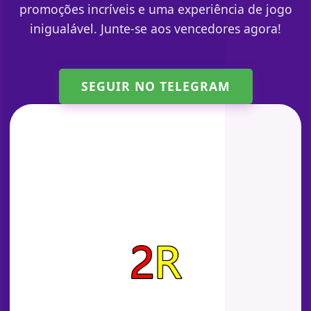
promoções incríveis e uma experiência de jogo
inigualável. Junte-se aos vencedores agora!
SEGUIR NO TELEGRAM