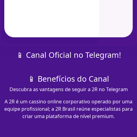
📱 Canal Oficial no Telegram!
📱 Benefícios do Canal
Descubra as vantagens de seguir a 2R no Telegram
A 2R é um cassino online corporativo operado por uma
equipe profissional; a 2R Brasil reúne especialistas para
criar uma plataforma de nível premium.