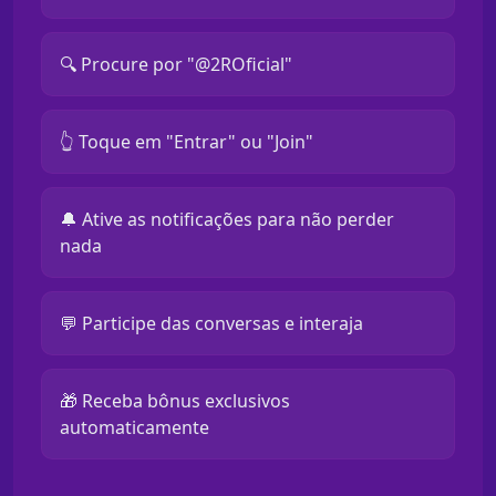
🔍 Procure por "@2ROficial"
👆 Toque em "Entrar" ou "Join"
🔔 Ative as notificações para não perder
nada
💬 Participe das conversas e interaja
🎁 Receba bônus exclusivos
automaticamente