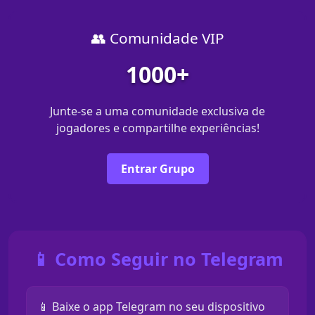
👥 Comunidade VIP
1000+
Junte-se a uma comunidade exclusiva de
jogadores e compartilhe experiências!
Entrar Grupo
📱 Como Seguir no Telegram
📱 Baixe o app Telegram no seu dispositivo