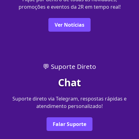
promoções e eventos da 2R em tempo real!
Ver Notícias
💬 Suporte Direto
Chat
Suporte direto via Telegram, respostas rápidas e
atendimento personalizado!
Falar Suporte