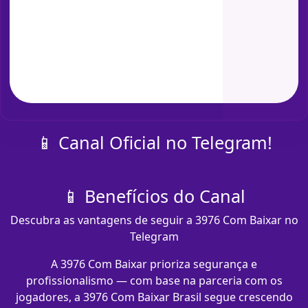
📱 Canal Oficial no Telegram!
📱 Benefícios do Canal
Descubra as vantagens de seguir a 3976 Com Baixar no
Telegram
A 3976 Com Baixar prioriza segurança e
profissionalismo — com base na parceria com os
jogadores, a 3976 Com Baixar Brasil segue crescendo