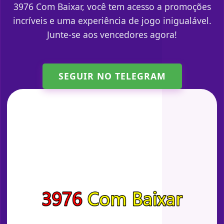
3976 Com Baixar, você tem acesso a promoções
incríveis e uma experiência de jogo inigualável.
Junte-se aos vencedores agora!
SEGUIR NO TELEGRAM