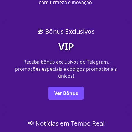
com firmeza e inovação.
🎁 Bônus Exclusivos
VIP
Receba bônus exclusivos do Telegram,
promoções especiais e códigos promocionais
únicos!
Ver Bônus
📢 Notícias em Tempo Real