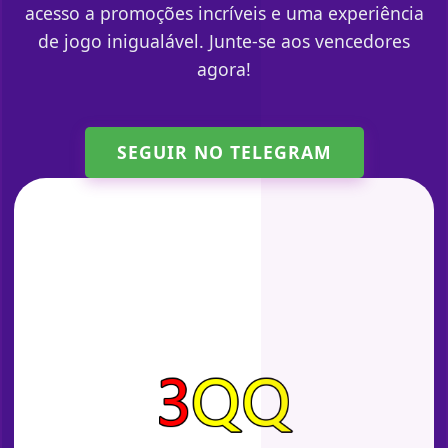
acesso a promoções incríveis e uma experiência
de jogo inigualável. Junte-se aos vencedores
agora!
SEGUIR NO TELEGRAM