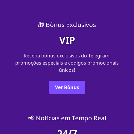
🎁 Bônus Exclusivos
VIP
Receba bônus exclusivos do Telegram,
promoções especiais e códigos promocionais
únicos!
Ver Bônus
📢 Notícias em Tempo Real
24/7