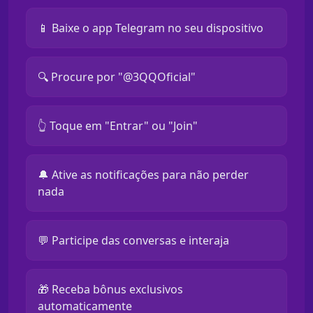
📱 Baixe o app Telegram no seu dispositivo
🔍 Procure por "@3QQOficial"
👆 Toque em "Entrar" ou "Join"
🔔 Ative as notificações para não perder
nada
💬 Participe das conversas e interaja
🎁 Receba bônus exclusivos
automaticamente