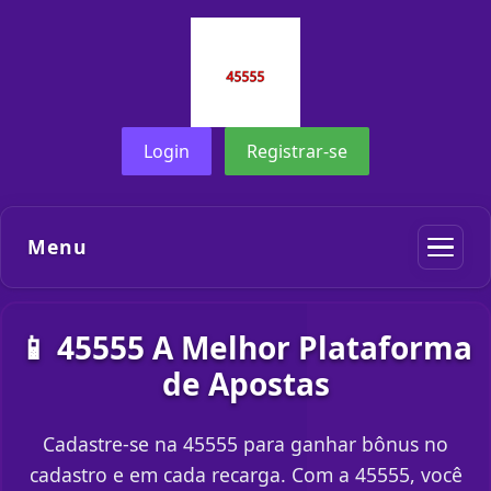
Login
Registrar-se
Menu
📱 45555 A Melhor Plataforma
de Apostas
Cadastre-se na 45555 para ganhar bônus no
cadastro e em cada recarga. Com a 45555, você