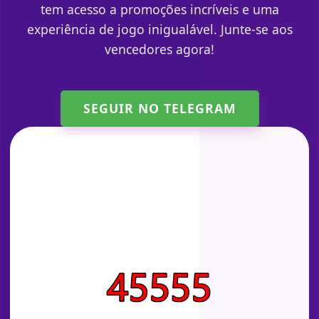
tem acesso a promoções incríveis e uma
experiência de jogo inigualável. Junte-se aos
vencedores agora!
SEGUIR NO TELEGRAM