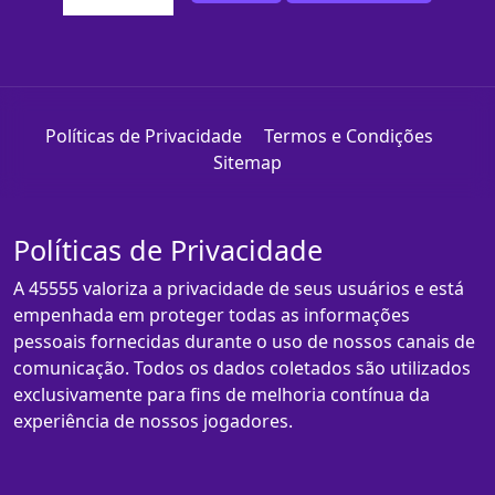
Políticas de Privacidade
Termos e Condições
Sitemap
Políticas de Privacidade
A 45555 valoriza a privacidade de seus usuários e está
empenhada em proteger todas as informações
pessoais fornecidas durante o uso de nossos canais de
comunicação. Todos os dados coletados são utilizados
exclusivamente para fins de melhoria contínua da
experiência de nossos jogadores.