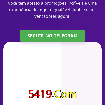
você tem acesso a promoções incríveis e uma
experiência de jogo inigualável. Junte-se aos
vencedores agora!
SEGUIR NO TELEGRAM