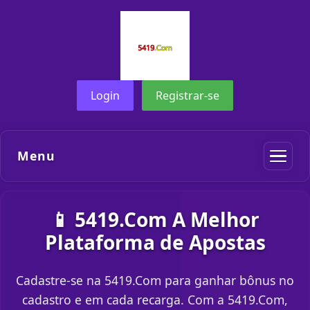
Login
Registrar-se
Menu
📱 5419.Com A Melhor
Plataforma de Apostas
Cadastre-se na 5419.Com para ganhar bônus no
cadastro e em cada recarga. Com a 5419.Com,