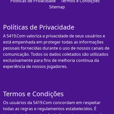
Políticas de Privacidade
Termos e Condições
Sitemap
Políticas de Privacidade
A 5419.Com valoriza a privacidade de seus usuários e
está empenhada em proteger todas as informações
pessoais fornecidas durante o uso de nossos canais de
comunicação. Todos os dados coletados são utilizados
exclusivamente para fins de melhoria contínua da
experiência de nossos jogadores.
Termos e Condições
Os usuários da 5419.Com concordam em respeitar
todas as regras e regulamentos estabelecidos. É