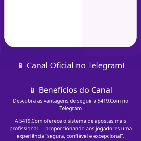
📱 Canal Oficial no Telegram!
📱 Benefícios do Canal
Descubra as vantagens de seguir a 5419.Com no
Telegram
A 5419.Com oferece o sistema de apostas mais
profissional — proporcionando aos jogadores uma
experiência “segura, confiável e excepcional”.