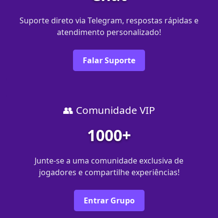
Suporte direto via Telegram, respostas rápidas e
atendimento personalizado!
Falar Suporte
👥 Comunidade VIP
1000+
Junte-se a uma comunidade exclusiva de
jogadores e compartilhe experiências!
Entrar Grupo