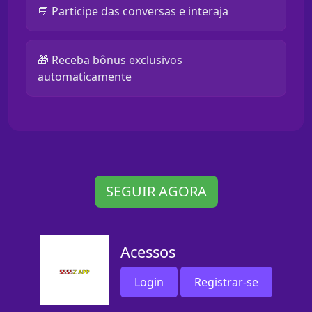
💬 Participe das conversas e interaja
🎁 Receba bônus exclusivos
automaticamente
SEGUIR AGORA
Acessos
Login
Registrar-se