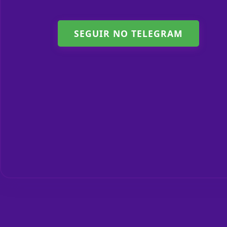
SEGUIR NO TELEGRAM