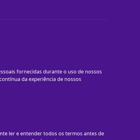
essoais fornecidas durante o uso de nossos
 contínua da experiência de nossos
nte ler e entender todos os termos antes de