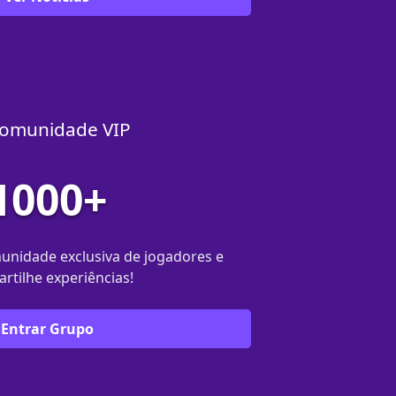
Comunidade VIP
1000+
unidade exclusiva de jogadores e
rtilhe experiências!
Entrar Grupo