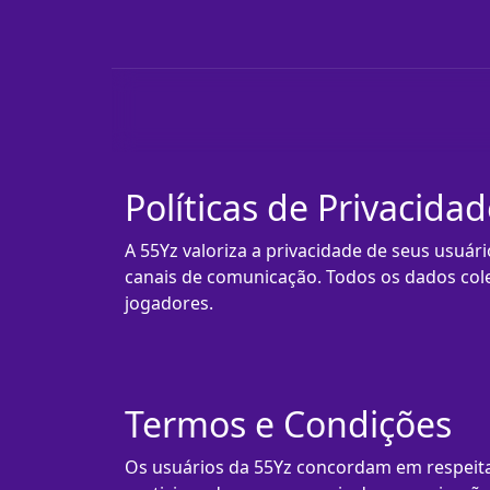
Políticas de Privacida
A 55Yz valoriza a privacidade de seus usuá
canais de comunicação. Todos os dados cole
jogadores.
Termos e Condições
Os usuários da 55Yz concordam em respeitar