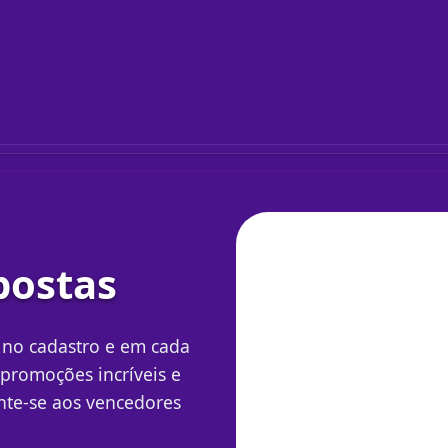
postas
 no cadastro e em cada
 promoções incríveis e
unte-se aos vencedores