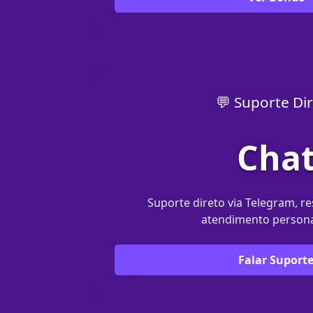
💬 Suporte Di
Cha
Suporte direto via Telegram, r
atendimento persona
Falar Suport