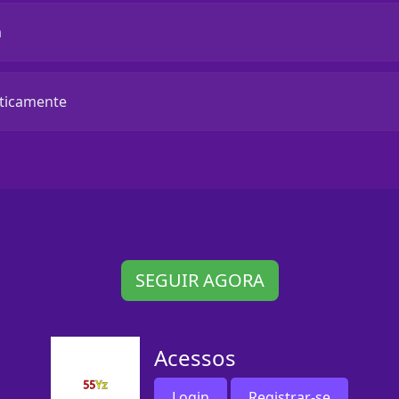
a
aticamente
SEGUIR AGORA
Acessos
Login
Registrar-se