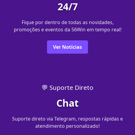
24/7
Fique por dentro de todas as novidades,
promoções e eventos da 56Win em tempo real!
Ver Notícias
💬 Suporte Direto
Chat
Suporte direto via Telegram, respostas rápidas e
atendimento personalizado!