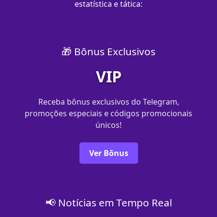
estatística e tática:
🎁 Bônus Exclusivos
VIP
Receba bônus exclusivos do Telegram,
promoções especiais e códigos promocionais
únicos!
Ver Bônus
📢 Notícias em Tempo Real