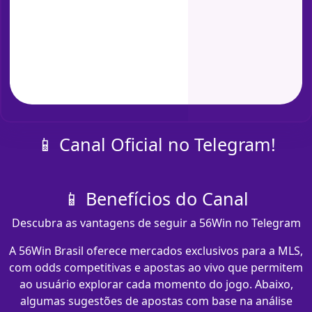
📱 Canal Oficial no Telegram!
📱 Benefícios do Canal
Descubra as vantagens de seguir a 56Win no Telegram
A 56Win Brasil oferece mercados exclusivos para a MLS,
com odds competitivas e apostas ao vivo que permitem
ao usuário explorar cada momento do jogo. Abaixo,
algumas sugestões de apostas com base na análise