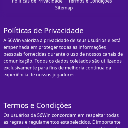
Políticas de Privacidade
Termos e Condições
Sitemap
Políticas de Privacidade
A 56Win valoriza a privacidade de seus usuários e está
empenhada em proteger todas as informações
pessoais fornecidas durante o uso de nossos canais de
comunicação. Todos os dados coletados são utilizados
exclusivamente para fins de melhoria contínua da
experiência de nossos jogadores.
Termos e Condições
Os usuários da 56Win concordam em respeitar todas
as regras e regulamentos estabelecidos. É importante