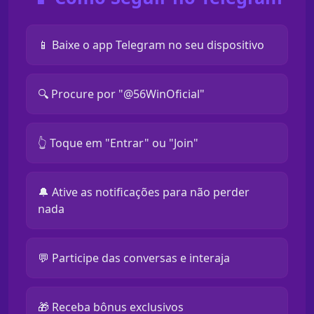
📱 Baixe o app Telegram no seu dispositivo
🔍 Procure por "@56WinOficial"
👆 Toque em "Entrar" ou "Join"
🔔 Ative as notificações para não perder
nada
💬 Participe das conversas e interaja
🎁 Receba bônus exclusivos