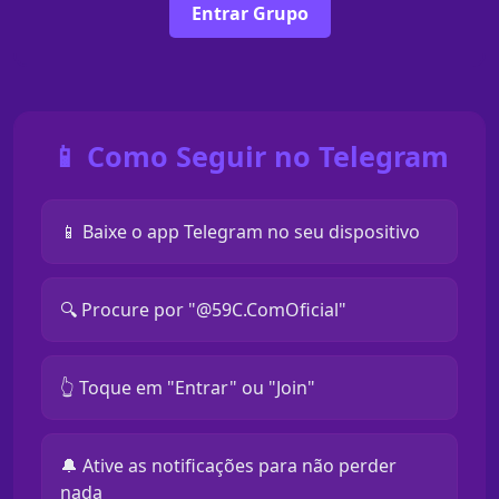
Entrar Grupo
📱 Como Seguir no Telegram
📱 Baixe o app Telegram no seu dispositivo
🔍 Procure por "@59C.ComOficial"
👆 Toque em "Entrar" ou "Join"
🔔 Ative as notificações para não perder
nada