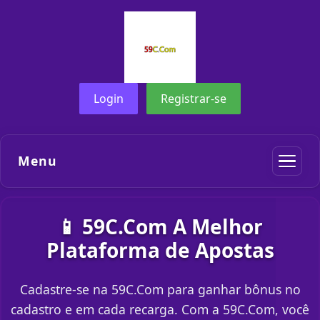
Login
Registrar-se
Menu
📱 59C.Com A Melhor
Plataforma de Apostas
Cadastre-se na 59C.Com para ganhar bônus no
cadastro e em cada recarga. Com a 59C.Com, você