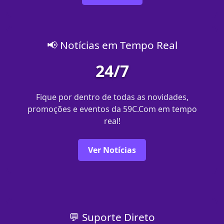
📢 Notícias em Tempo Real
24/7
Fique por dentro de todas as novidades,
promoções e eventos da 59C.Com em tempo
real!
Ver Notícias
💬 Suporte Direto