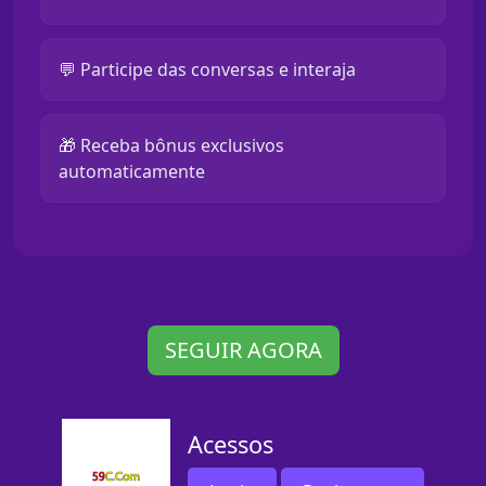
💬 Participe das conversas e interaja
🎁 Receba bônus exclusivos
automaticamente
SEGUIR AGORA
Acessos