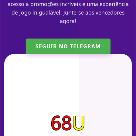
acesso a promoções incríveis e uma experiência
de jogo inigualável. Junte-se aos vencedores
agora!
SEGUIR NO TELEGRAM