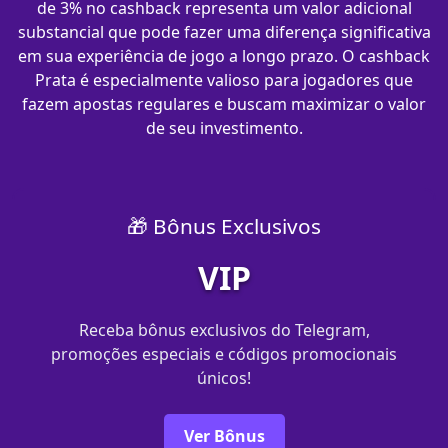
de 3% no cashback representa um valor adicional
substancial que pode fazer uma diferença significativa
em sua experiência de jogo a longo prazo. O cashback
Prata é especialmente valioso para jogadores que
fazem apostas regulares e buscam maximizar o valor
de seu investimento.
🎁 Bônus Exclusivos
VIP
Receba bônus exclusivos do Telegram,
promoções especiais e códigos promocionais
únicos!
Ver Bônus