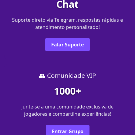
Chat
Suporte direto via Telegram, respostas rápidas e
atendimento personalizado!
Falar Suporte
👥 Comunidade VIP
1000+
Junte-se a uma comunidade exclusiva de
jogadores e compartilhe experiências!
Entrar Grupo