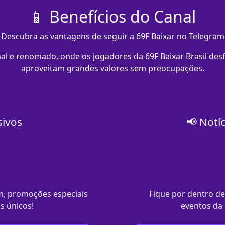
📱 Benefícios do Canal
Descubra as vantagens de seguir a 69F Baixar no Telegram
onal e renomado, onde os jogadores da 69F Baixar Brasil des
aproveitam grandes valores sem preocupações.
sivos
📢 Notí
m, promoções especiais
Fique por dentro d
s únicos!
eventos da 