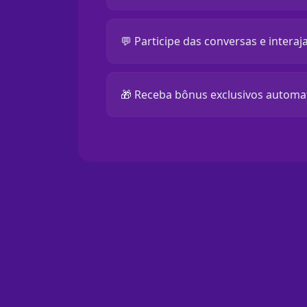
💬 Participe das conversas e interaj
🎁 Receba bônus exclusivos autom