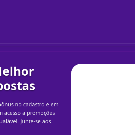
Melhor
postas
 bônus no cadastro e em
em acesso a promoções
ualável. Junte-se aos