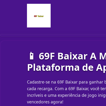
📱 69F Baixar A 
Plataforma de A
Cadastre-se na 69F Baixar para ganhar
cada recarga. Com a 69F Baixar, você t
incríveis e uma experiência de jogo inig
vencedores agora!