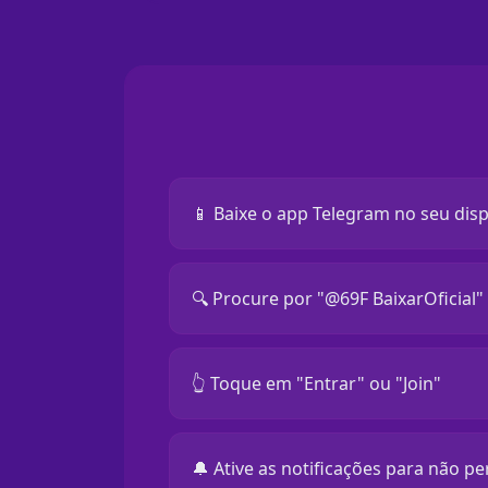
📱 Baixe o app Telegram no seu disp
🔍 Procure por "@69F BaixarOficial"
👆 Toque em "Entrar" ou "Join"
🔔 Ative as notificações para não p