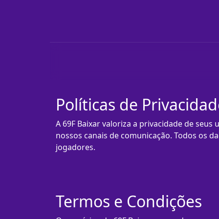
Políticas de Privacida
A 69F Baixar valoriza a privacidade de seu
nossos canais de comunicação. Todos os dad
jogadores.
Termos e Condições