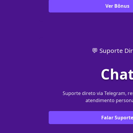
Ver Bônus
💬 Suporte Di
Cha
Suporte direto via Telegram, r
atendimento persona
Falar Suport