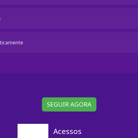
a
aticamente
SEGUIR AGORA
Acessos