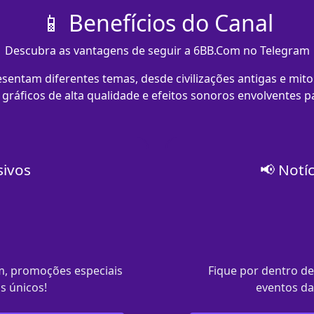
📱 Benefícios do Canal
Descubra as vantagens de seguir a 6BB.Com no Telegram
entam diferentes temas, desde civilizações antigas e mito
 gráficos de alta qualidade e efeitos sonoros envolventes p
sivos
📢 Notí
m, promoções especiais
Fique por dentro d
s únicos!
eventos da