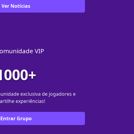
Ver Notícias
Comunidade VIP
1000+
unidade exclusiva de jogadores e
rtilhe experiências!
Entrar Grupo