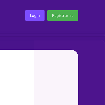
Login
Registrar-se