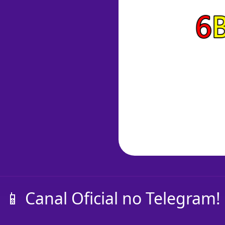
📱 Canal Oficial no Telegram!