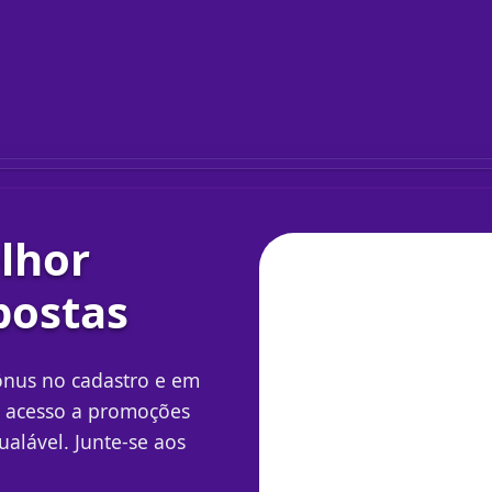
lhor
postas
ônus no cadastro e em
m acesso a promoções
ualável. Junte-se aos