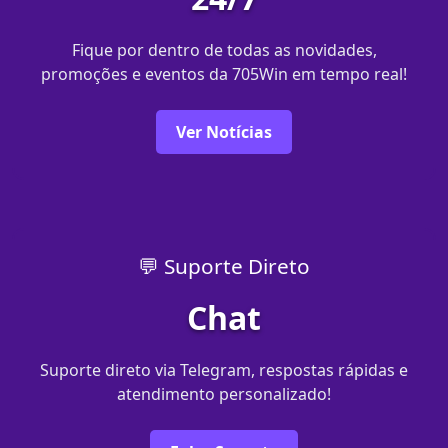
Fique por dentro de todas as novidades,
promoções e eventos da 705Win em tempo real!
Ver Notícias
💬 Suporte Direto
Chat
Suporte direto via Telegram, respostas rápidas e
atendimento personalizado!