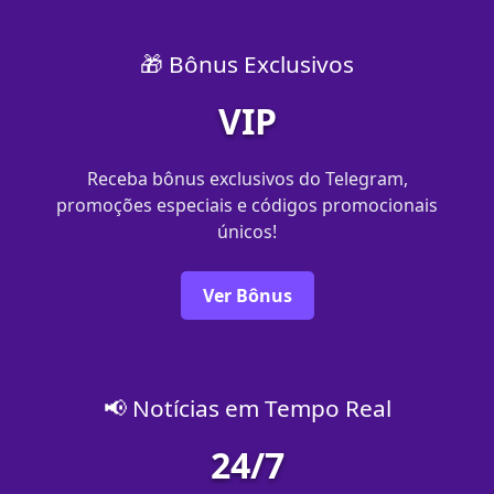
🎁 Bônus Exclusivos
VIP
Receba bônus exclusivos do Telegram,
promoções especiais e códigos promocionais
únicos!
Ver Bônus
📢 Notícias em Tempo Real
24/7