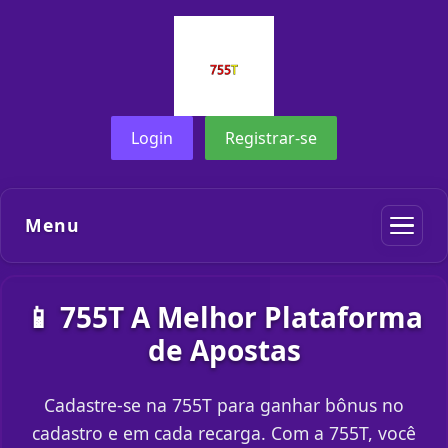
Login
Registrar-se
Menu
📱 755T A Melhor Plataforma
de Apostas
Cadastre-se na 755T para ganhar bônus no
cadastro e em cada recarga. Com a 755T, você