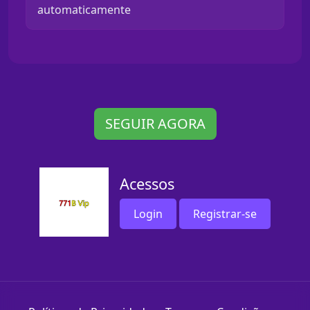
automaticamente
SEGUIR AGORA
Acessos
Login
Registrar-se