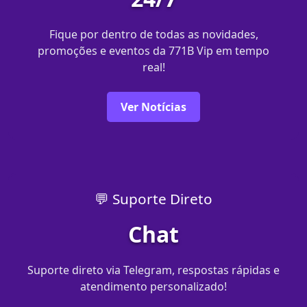
Fique por dentro de todas as novidades,
promoções e eventos da 771B Vip em tempo
real!
Ver Notícias
💬 Suporte Direto
Chat
Suporte direto via Telegram, respostas rápidas e
atendimento personalizado!