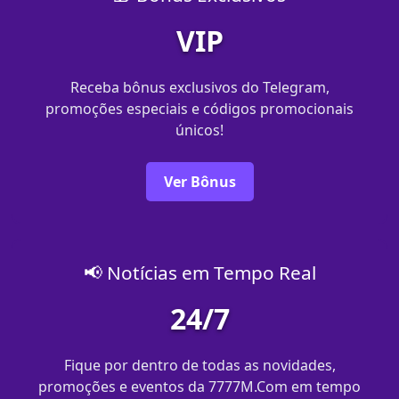
VIP
Receba bônus exclusivos do Telegram,
promoções especiais e códigos promocionais
únicos!
Ver Bônus
📢 Notícias em Tempo Real
24/7
Fique por dentro de todas as novidades,
promoções e eventos da 7777M.Com em tempo