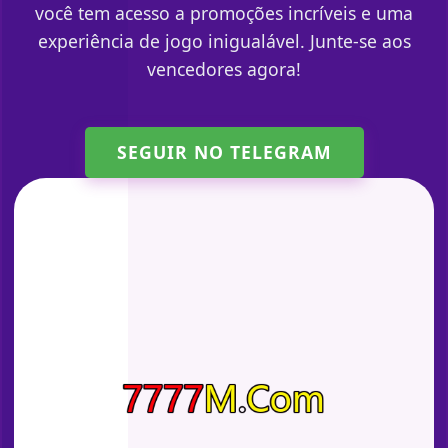
você tem acesso a promoções incríveis e uma
experiência de jogo inigualável. Junte-se aos
vencedores agora!
SEGUIR NO TELEGRAM