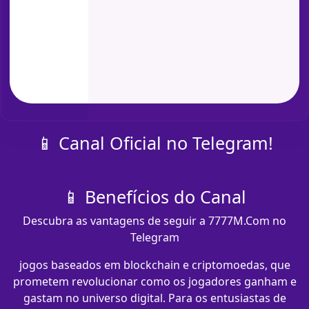
📱 Canal Oficial no Telegram!
📱 Benefícios do Canal
Descubra as vantagens de seguir a 7777M.Com no
Telegram
jogos baseados em blockchain e criptomoedas, que
prometem revolucionar como os jogadores ganham e
gastam no universo digital. Para os entusiastas de