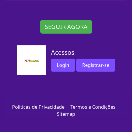
SEGUIR AGORA
Acessos
Login
Registrar-se
Políticas de Privacidade
Termos e Condições
Sitemap