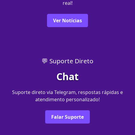
real!
Ver Notícias
💬 Suporte Direto
Chat
Suporte direto via Telegram, respostas rápidas e
atendimento personalizado!
Falar Suporte