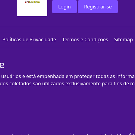
Login
Registrar-se
Políticas de Privacidade
Termos e Condições
Sitemap
de
s usuários e está empenhada em proteger todas as informa
os coletados são utilizados exclusivamente para fins de m