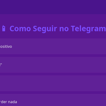
📱 Como Seguir no Telegram
ositivo
l"
erder nada