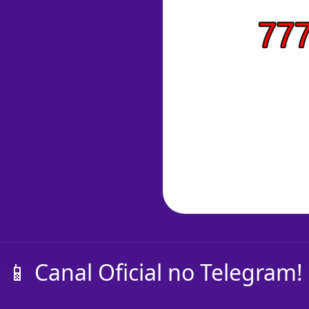
📱 Canal Oficial no Telegram!