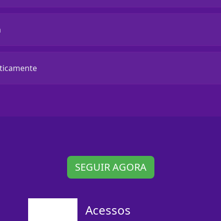
a
aticamente
SEGUIR AGORA
Acessos