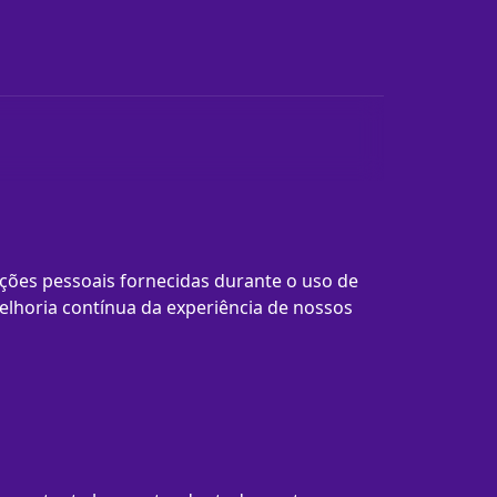
ções pessoais fornecidas durante o uso de
elhoria contínua da experiência de nossos