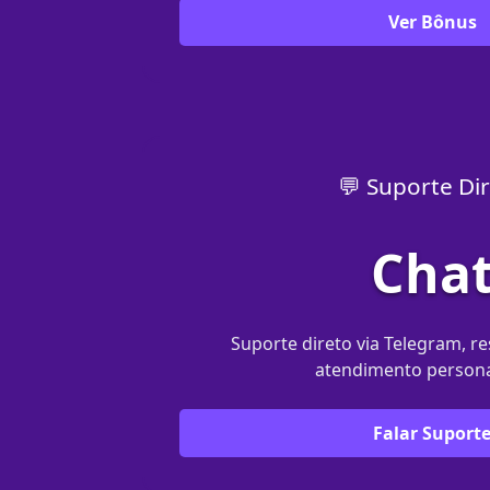
Ver Bônus
💬 Suporte Di
Cha
Suporte direto via Telegram, r
atendimento persona
Falar Suport