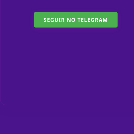
SEGUIR NO TELEGRAM