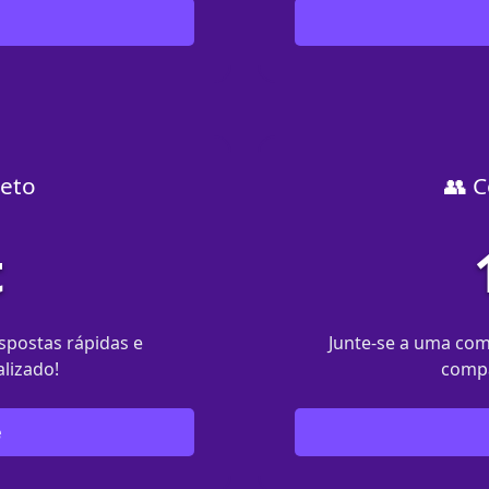
reto
👥 
t
espostas rápidas e
Junte-se a uma com
lizado!
compa
e