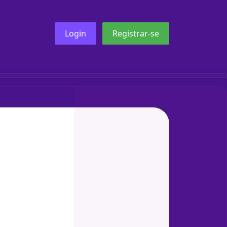
Login
Registrar-se