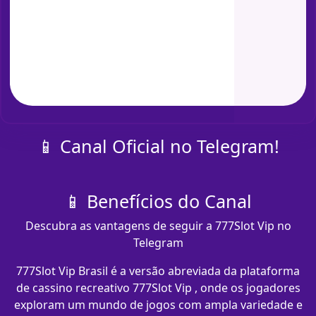
📱 Canal Oficial no Telegram!
📱 Benefícios do Canal
Descubra as vantagens de seguir a 777Slot Vip no
Telegram
777Slot Vip Brasil é a versão abreviada da plataforma
de cassino recreativo 777Slot Vip , onde os jogadores
exploram um mundo de jogos com ampla variedade e