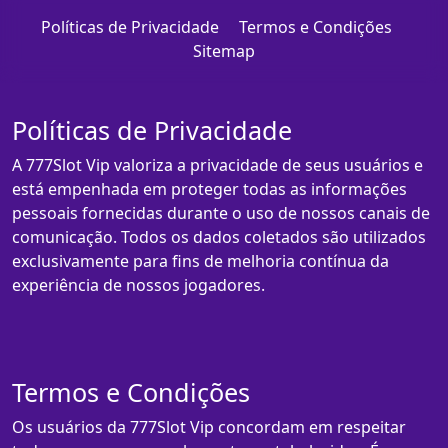
Políticas de Privacidade
Termos e Condições
Sitemap
Políticas de Privacidade
A 777Slot Vip valoriza a privacidade de seus usuários e
está empenhada em proteger todas as informações
pessoais fornecidas durante o uso de nossos canais de
comunicação. Todos os dados coletados são utilizados
exclusivamente para fins de melhoria contínua da
experiência de nossos jogadores.
Termos e Condições
Os usuários da 777Slot Vip concordam em respeitar