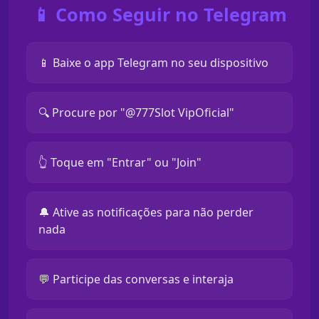
📱 Como Seguir no Telegram
📱 Baixe o app Telegram no seu dispositivo
🔍 Procure por "@777Slot VipOficial"
👆 Toque em "Entrar" ou "Join"
🔔 Ative as notificações para não perder
nada
💬 Participe das conversas e interaja