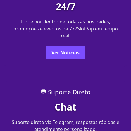
24/7
Fique por dentro de todas as novidades,
promoções e eventos da 777Slot Vip em tempo
real!
Ver Notícias
💬 Suporte Direto
Chat
Suporte direto via Telegram, respostas rápidas e
atendimento personalizado!