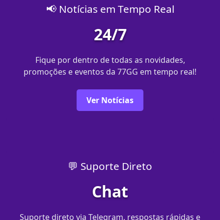
📢 Notícias em Tempo Real
24/7
Fique por dentro de todas as novidades,
promoções e eventos da 77GG em tempo real!
Ver Notícias
💬 Suporte Direto
Chat
Suporte direto via Telegram, respostas rápidas e