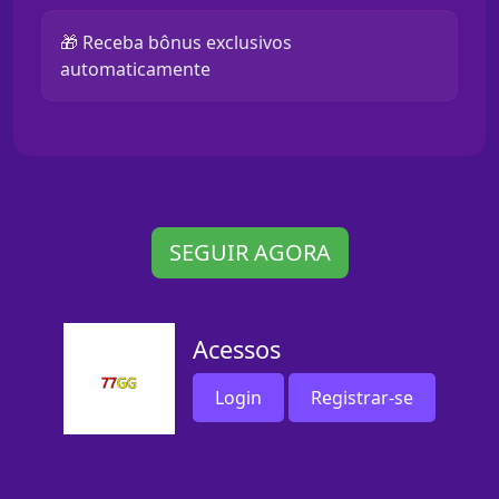
🎁 Receba bônus exclusivos
automaticamente
SEGUIR AGORA
Acessos
Login
Registrar-se