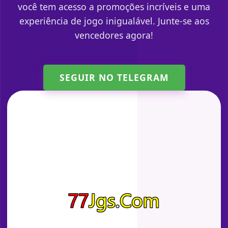
você tem acesso a promoções incríveis e uma
experiência de jogo inigualável. Junte-se aos
vencedores agora!
SEGUIR NO TELEGRAM