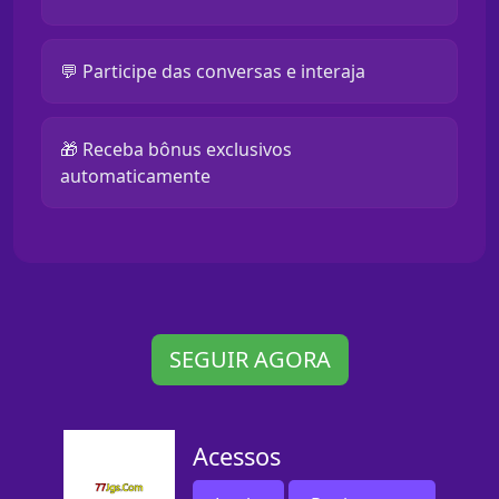
💬 Participe das conversas e interaja
🎁 Receba bônus exclusivos
automaticamente
SEGUIR AGORA
Acessos