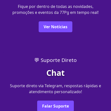
Fique por dentro de todas as novidades,
promoções e eventos da 77Pg em tempo real!
Ver Notícias
💬 Suporte Direto
Chat
Suporte direto via Telegram, respostas rápidas e
atendimento personalizado!
Falar Suporte