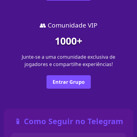
👥 Comunidade VIP
1000+
Junte-se a uma comunidade exclusiva de
jogadores e compartilhe experiências!
Entrar Grupo
📱 Como Seguir no Telegram