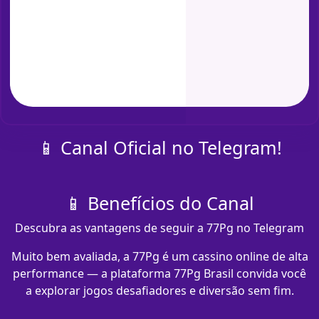
📱 Canal Oficial no Telegram!
📱 Benefícios do Canal
Descubra as vantagens de seguir a 77Pg no Telegram
Muito bem avaliada, a 77Pg é um cassino online de alta
performance — a plataforma 77Pg Brasil convida você
a explorar jogos desafiadores e diversão sem fim.