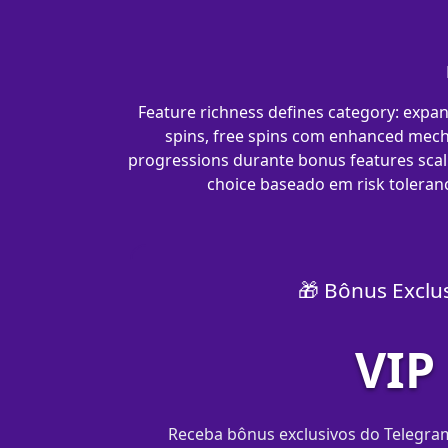
Feature richness defines category: expan
spins, free spins com enhanced mecha
progressions durante bonus features scali
choice baseado em risk toleranc
🎁 Bônus Exclu
VIP
Receba bônus exclusivos do Telegra