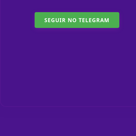
SEGUIR NO TELEGRAM