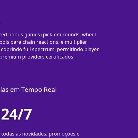
m
ggered bonus games (pick-em rounds, wheel
ls para chain reactions, e multiplier
 cobrindo full spectrum, permitindo player
 premium providers certificados.
cias em Tempo Real
24/7
e todas as novidades, promoções e