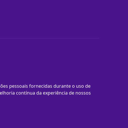
ções pessoais fornecidas durante o uso de
elhoria contínua da experiência de nossos