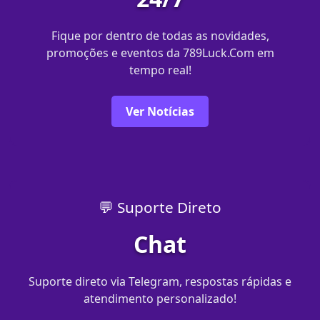
Fique por dentro de todas as novidades,
promoções e eventos da 789Luck.Com em
tempo real!
Ver Notícias
💬 Suporte Direto
Chat
Suporte direto via Telegram, respostas rápidas e
atendimento personalizado!