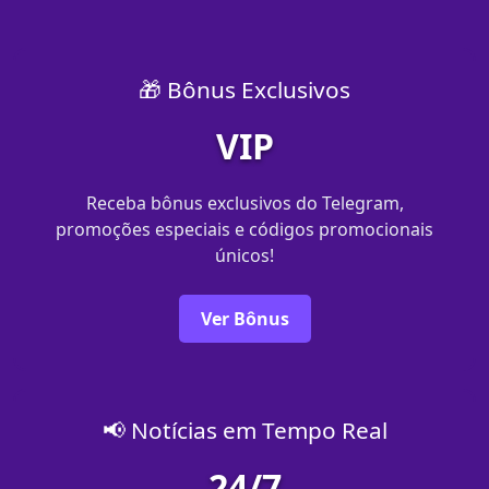
🎁 Bônus Exclusivos
VIP
Receba bônus exclusivos do Telegram,
promoções especiais e códigos promocionais
únicos!
Ver Bônus
📢 Notícias em Tempo Real
24/7