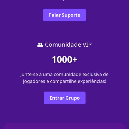
Falar Suporte
👥 Comunidade VIP
1000+
Junte-se a uma comunidade exclusiva de
jogadores e compartilhe experiências!
Entrar Grupo