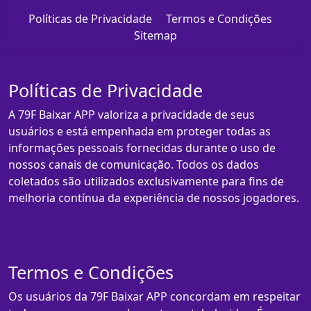
Políticas de Privacidade
Termos e Condições
Sitemap
Políticas de Privacidade
A 79F Baixar APP valoriza a privacidade de seus
usuários e está empenhada em proteger todas as
informações pessoais fornecidas durante o uso de
nossos canais de comunicação. Todos os dados
coletados são utilizados exclusivamente para fins de
melhoria contínua da experiência de nossos jogadores.
Termos e Condições
Os usuários da 79F Baixar APP concordam em respeitar