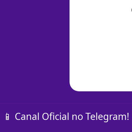
📱 Canal Oficial no Telegram!