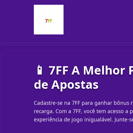
📱 7FF A Melhor 
de Apostas
Cadastre-se na 7FF para ganhar bônus 
recarga. Com a 7FF, você tem acesso a 
experiência de jogo inigualável. Junte-