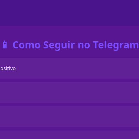
📱 Como Seguir no Telegram
ositivo