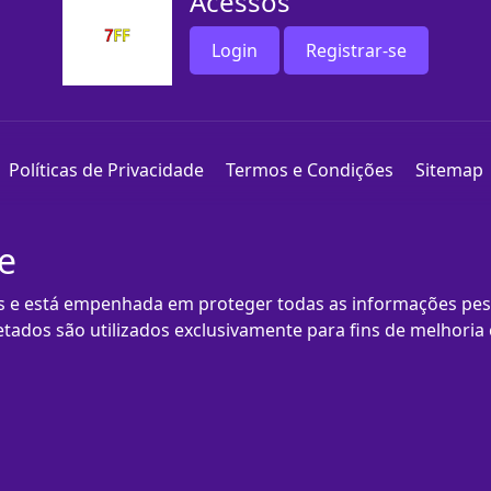
Acessos
Login
Registrar-se
Políticas de Privacidade
Termos e Condições
Sitemap
de
ios e está empenhada em proteger todas as informações pe
tados são utilizados exclusivamente para fins de melhoria