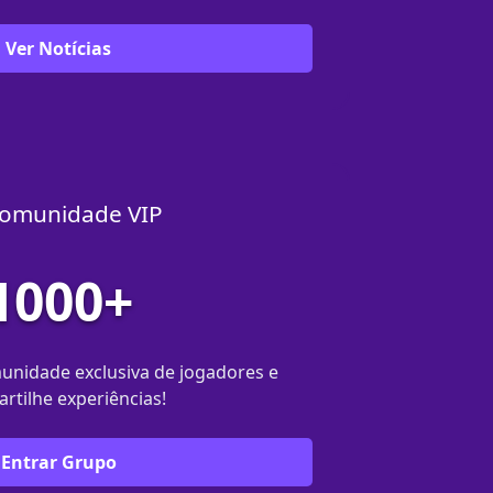
Ver Notícias
Comunidade VIP
1000+
unidade exclusiva de jogadores e
rtilhe experiências!
Entrar Grupo