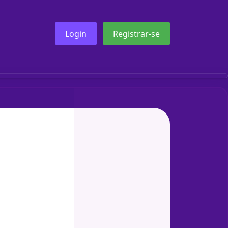
Login
Registrar-se