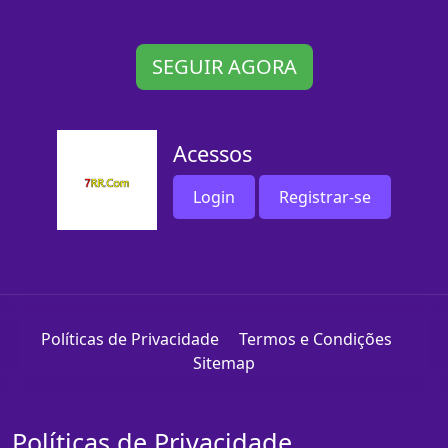
SEGUIR AGORA
Acessos
Login
Registrar-se
Políticas de Privacidade
Termos e Condições
Sitemap
Políticas de Privacidade