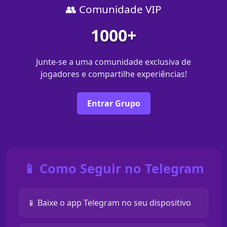
👥 Comunidade VIP
1000+
Junte-se a uma comunidade exclusiva de
jogadores e compartilhe experiências!
Entrar Grupo
📱 Como Seguir no Telegram
📱 Baixe o app Telegram no seu dispositivo