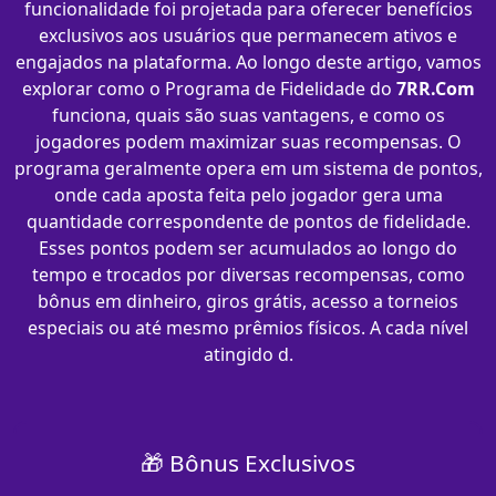
funcionalidade foi projetada para oferecer benefícios
exclusivos aos usuários que permanecem ativos e
engajados na plataforma. Ao longo deste artigo, vamos
explorar como o Programa de Fidelidade do
7RR.Com
funciona, quais são suas vantagens, e como os
jogadores podem maximizar suas recompensas. O
programa geralmente opera em um sistema de pontos,
onde cada aposta feita pelo jogador gera uma
quantidade correspondente de pontos de fidelidade.
Esses pontos podem ser acumulados ao longo do
tempo e trocados por diversas recompensas, como
bônus em dinheiro, giros grátis, acesso a torneios
especiais ou até mesmo prêmios físicos. A cada nível
atingido d.
🎁 Bônus Exclusivos