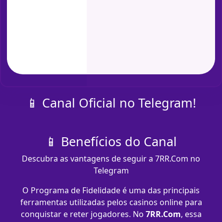
📱 Canal Oficial no Telegram!
📱 Benefícios do Canal
Descubra as vantagens de seguir a 7RR.Com no
Telegram
O Programa de Fidelidade é uma das principais
ferramentas utilizadas pelos casinos online para
conquistar e reter jogadores. No
7RR.Com
, essa