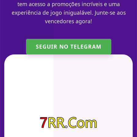
tem acesso a promoções incríveis e uma
experiência de jogo inigualável. Junte-se aos
vencedores agora!
SEGUIR NO TELEGRAM