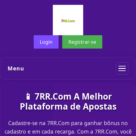
Login
Registrar-se
Menu
📱 7RR.Com A Melhor
Plataforma de Apostas
Cadastre-se na 7RR.Com para ganhar bônus no
cadastro e em cada recarga. Com a 7RR.Com, você