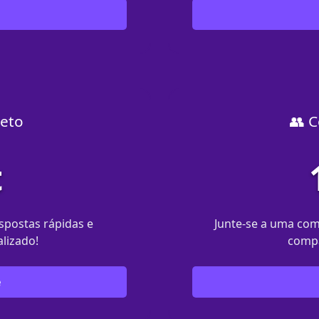
reto
👥 
t
espostas rápidas e
Junte-se a uma com
lizado!
compa
e