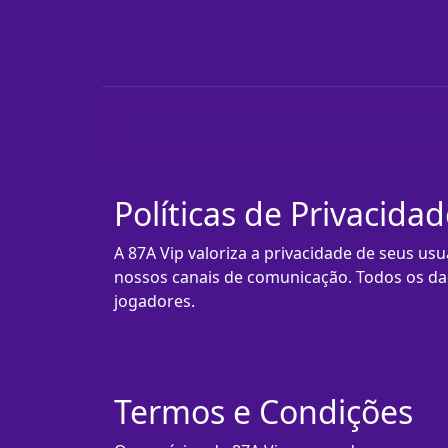
Políticas de Privacida
A 87A Vip valoriza a privacidade de seus u
nossos canais de comunicação. Todos os dad
jogadores.
Termos e Condições