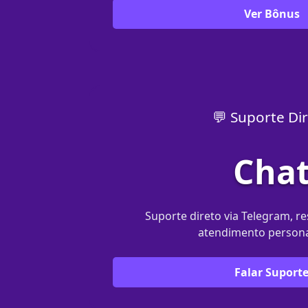
Ver Bônus
💬 Suporte Di
Cha
Suporte direto via Telegram, r
atendimento persona
Falar Suport