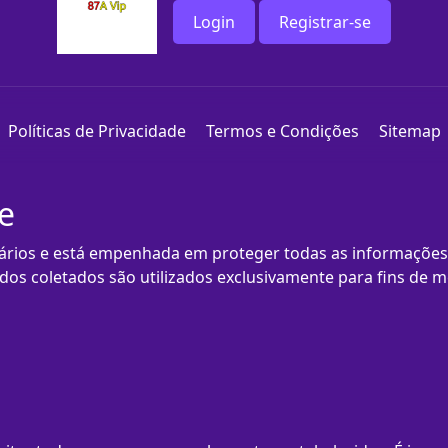
Login
Registrar-se
Políticas de Privacidade
Termos e Condições
Sitemap
de
suários e está empenhada em proteger todas as informações
os coletados são utilizados exclusivamente para fins de m