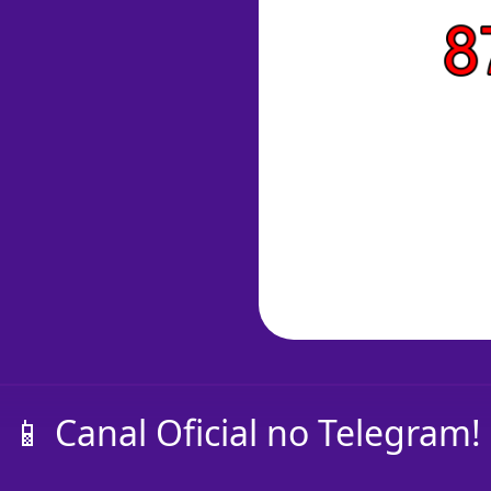
📱 Canal Oficial no Telegram!