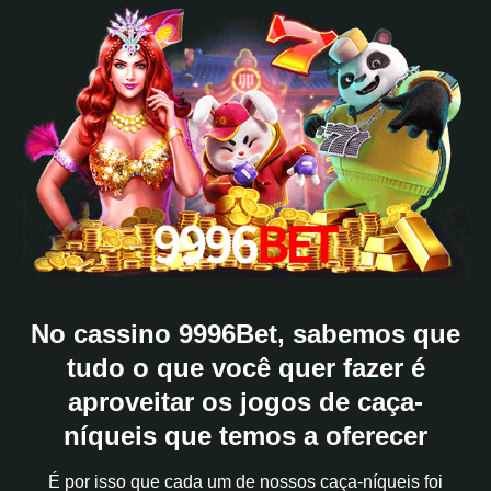
No cassino 9996Bet, sabemos que
tudo o que você quer fazer é
aproveitar os jogos de caça-
níqueis que temos a oferecer
É por isso que cada um de nossos caça-níqueis foi