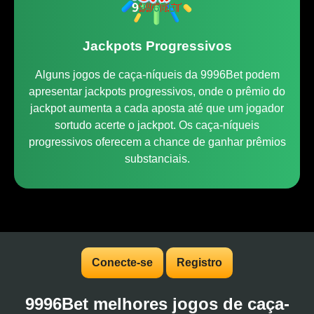
Jackpots Progressivos
Alguns jogos de caça-níqueis da 9996Bet podem
apresentar jackpots progressivos, onde o prêmio do
jackpot aumenta a cada aposta até que um jogador
sortudo acerte o jackpot. Os caça-níqueis
progressivos oferecem a chance de ganhar prêmios
substanciais.
Conecte-se
Registro
9996Bet melhores jogos de caça-