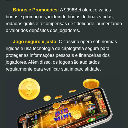
Bônus e Promoções:
A 9996Bet oferece vários
bônus e promoções, incluindo bônus de boas-vindas,
rodadas grátis e recompensas de fidelidade, aumentando
o valor dos depósitos dos jogadores.
Jogo seguro e justo:
O cassino opera sob normas
rígidas e usa tecnologia de criptografia segura para
proteger as informações pessoais e financeiras dos
jogadores. Além disso, os jogos são auditados
regularmente para verificar sua imparcialidade.