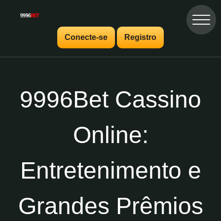
Conecte-se
Registro
9996Bet Cassino
Online:
Entretenimento e
Grandes Prêmios